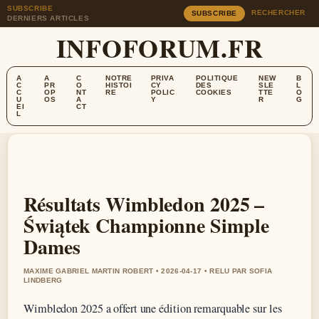
SUBSCRIBE
RECHERCHER
SUBSCRIBE
DERNIERS ARTICLES
INFOFORUM.FR
A
A
C
NOTRE
PRIVA
POLITIQUE
NEW
B
C
PR
O
HISTOI
CY
DES
SLE
L
C
OP
NT
RE
POLIC
COOKIES
TTE
O
U
OS
A
Y
R
G
EI
CT
L
Résultats Wimbledon 2025 –
Świątek Championne Simple
Dames
MAXIME GABRIEL MARTIN ROBERT • 2026-04-17 • RELU PAR SOFIA
LINDBERG
Wimbledon 2025 a offert une édition remarquable sur les