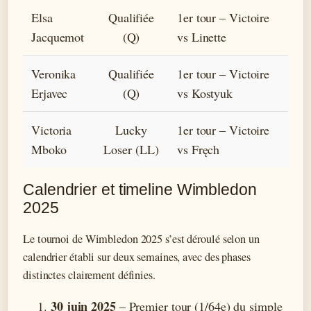
Elsa
Qualifiée
1er tour – Victoire
Jacquemot
(Q)
vs Linette
Veronika
Qualifiée
1er tour – Victoire
Erjavec
(Q)
vs Kostyuk
Victoria
Lucky
1er tour – Victoire
Mboko
Loser (LL)
vs Fręch
Calendrier et timeline Wimbledon
2025
Le tournoi de Wimbledon 2025 s’est déroulé selon un
calendrier établi sur deux semaines, avec des phases
distinctes clairement définies.
30 juin 2025
– Premier tour (1/64e) du simple