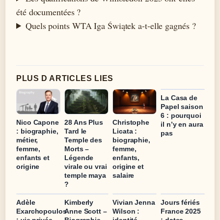
été documentées ?
Quels points WTA Iga Świątek a-t-elle gagnés ?
PLUS D ARTICLES LIES
La Casa de
Papel saison
6 : pourquoi
Nico Capone
28 Ans Plus
Christophe
il n’y en aura
: biographie,
Tard le
Licata :
pas
métier,
Temple des
biographie,
femme,
Morts –
femme,
enfants et
Légende
enfants,
origine
virale ou vrai
origine et
temple maya
salaire
?
Adèle
Kimberly
Vivian Jenna
Jours fériés
Exarchopoulos
Anne Scott –
Wilson :
France 2025
: vie privée,
Biographie
identité,
: dates,