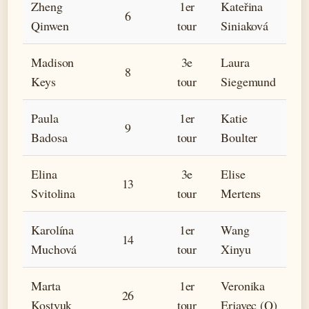
Zheng
1er
Kateřina
6
Qinwen
tour
Siniaková
Madison
3e
Laura
8
Keys
tour
Siegemund
Paula
1er
Katie
9
Badosa
tour
Boulter
Elina
3e
Elise
13
Svitolina
tour
Mertens
Karolína
1er
Wang
14
Muchová
tour
Xinyu
Marta
1er
Veronika
26
Kostyuk
tour
Erjavec (Q)