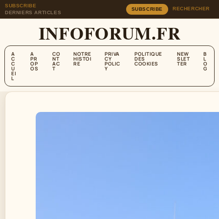
SUBSCRIBE
RECHERCHER
SUBSCRIBE
DERNIERS ARTICLES
INFOFORUM.FR
A
A
CO
NOTRE
PRIVA
POLITIQUE
NEW
B
C
PR
NT
HISTOI
CY
DES
SLET
L
C
OP
AC
RE
POLIC
COOKIES
TER
O
U
OS
T
Y
G
EI
L