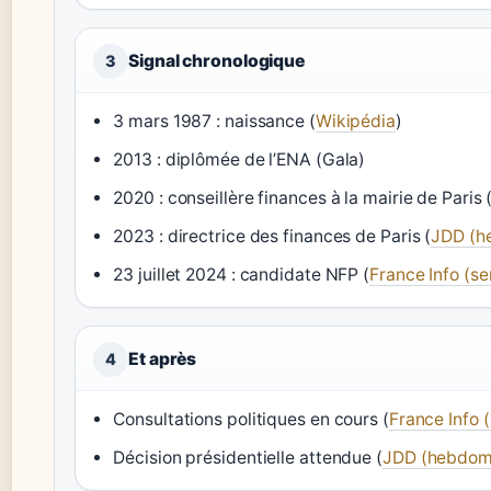
Signal chronologique
3
3 mars 1987 : naissance (
Wikipédia
)
2013 : diplômée de l’ENA (Gala)
2020 : conseillère finances à la mairie de Paris 
2023 : directrice des finances de Paris (
JDD (h
23 juillet 2024 : candidate NFP (
France Info (se
Et après
4
Consultations politiques en cours (
France Info (
Décision présidentielle attendue (
JDD (hebdoma