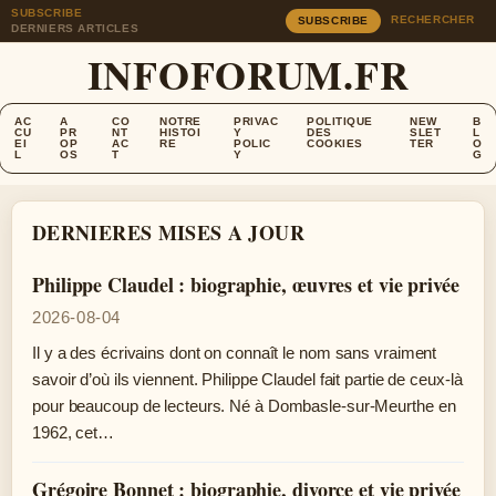
SUBSCRIBE
RECHERCHER
SUBSCRIBE
DERNIERS ARTICLES
INFOFORUM.FR
AC
A
CO
NOTRE
PRIVAC
POLITIQUE
NEW
B
CU
PR
NT
HISTOI
Y
DES
SLET
L
EI
OP
AC
RE
POLIC
COOKIES
TER
O
L
OS
T
Y
G
DERNIERES MISES A JOUR
Philippe Claudel : biographie, œuvres et vie privée
2026-08-04
Il y a des écrivains dont on connaît le nom sans vraiment
savoir d’où ils viennent. Philippe Claudel fait partie de ceux-là
pour beaucoup de lecteurs. Né à Dombasle-sur-Meurthe en
1962, cet…
Grégoire Bonnet : biographie, divorce et vie privée