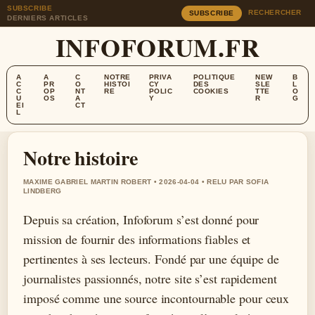
SUBSCRIBE
RECHERCHER
SUBSCRIBE
DERNIERS ARTICLES
INFOFORUM.FR
A
A
C
NOTRE
PRIVA
POLITIQUE
NEW
B
C
PR
O
HISTOI
CY
DES
SLE
L
C
OP
NT
RE
POLIC
COOKIES
TTE
O
U
OS
A
Y
R
G
EI
CT
L
Notre histoire
MAXIME GABRIEL MARTIN ROBERT • 2026-04-04 • RELU PAR SOFIA
LINDBERG
Depuis sa création, Infoforum s’est donné pour
mission de fournir des informations fiables et
pertinentes à ses lecteurs. Fondé par une équipe de
journalistes passionnés, notre site s’est rapidement
imposé comme une source incontournable pour ceux