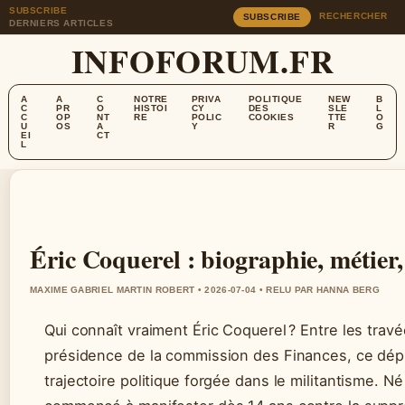
SUBSCRIBE
RECHERCHER
SUBSCRIBE
DERNIERS ARTICLES
INFOFORUM.FR
A
A
C
NOTRE
PRIVA
POLITIQUE
NEW
B
C
PR
O
HISTOI
CY
DES
SLE
L
C
OP
NT
RE
POLIC
COOKIES
TTE
O
U
OS
A
Y
R
G
EI
CT
L
Éric Coquerel : biographie, métier,
MAXIME GABRIEL MARTIN ROBERT • 2026-07-04 • RELU PAR HANNA BERG
Qui connaît vraiment Éric Coquerel ? Entre les travé
présidence de la commission des Finances, ce dép
trajectoire politique forgée dans le militantisme. N