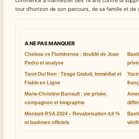
commencé à manifester dès 14 ans contre la suppres
tour d’horizon de son parcours, de sa famille et de
A NE PAS MANQUER
Chelsea vs Fluminense : doublé de Joao
Basti
Pedro et analyse
privé
Tarot Oui Non : Tirage Gratuit, Immédiat et
Yacin
Fiable en Ligne
franç
Marie-Christine Barrault : vie privée,
Ameri
compagnon et biographie
diffé
Montant RSA 2024 – Revalorisation 4,6 %
Basti
et barèmes officiels
vérif