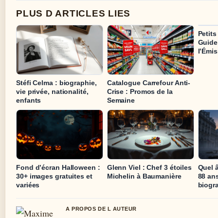
PLUS D ARTICLES LIES
Petits
Guide
l’Émi
Stéfi Celma : biographie,
Catalogue Carrefour Anti-
vie privée, nationalité,
Crise : Promos de la
enfants
Semaine
Fond d’écran Halloween :
Glenn Viel : Chef 3 étoiles
Quel â
30+ images gratuites et
Michelin à Baumanière
88 an
variées
biogr
A PROPOS DE L AUTEUR