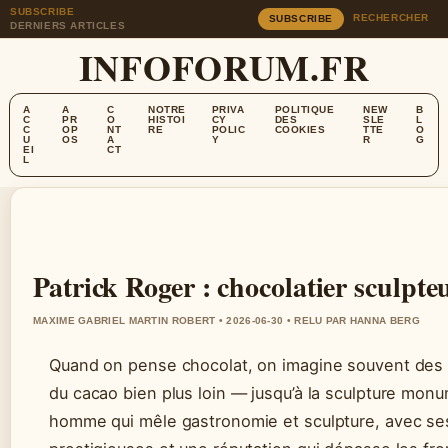
SUBSCRIBE
RECHERCHER
SUBSCRIBE
DERNIERS ARTICLES
INFOFORUM.FR
A
A
C
NOTRE
PRIVA
POLITIQUE
NEW
B
C
PR
O
HISTOI
CY
DES
SLE
L
C
OP
NT
RE
POLIC
COOKIES
TTE
O
U
OS
A
Y
R
G
EI
CT
L
Patrick Roger : chocolatier sculpt
MAXIME GABRIEL MARTIN ROBERT • 2026-06-30 • RELU PAR HANNA BERG
Quand on pense chocolat, on imagine souvent des ta
du cacao bien plus loin — jusqu’à la sculpture mon
homme qui mêle gastronomie et sculpture, avec se