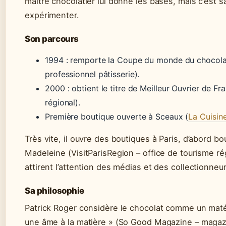
maître chocolatier lui donne les bases, mais c’est s
expérimenter.
Son parcours
1994 : remporte la Coupe du monde du chocol
professionnel pâtisserie).
2000 : obtient le titre de Meilleur Ouvrier de Fr
régional).
Première boutique ouverte à Sceaux (
La Cuisine
Très vite, il ouvre des boutiques à Paris, d’abord b
Madeleine (VisitParisRegion – office de tourisme ré
attirent l’attention des médias et des collectionneur
Sa philosophie
Patrick Roger considère le chocolat comme un matéri
une âme à la matière » (So Good Magazine – magazi