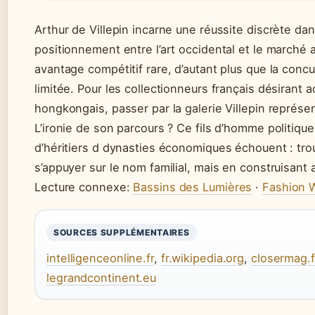
Arthur de Villepin incarne une réussite discrète da
positionnement entre l’art occidental et le marché a
avantage compétitif rare, d’autant plus que la con
limitée. Pour les collectionneurs français désirant
hongkongais, passer par la galerie Villepin représen
L’ironie de son parcours ? Ce fils d’homme politiqu
d’héritiers d dynasties économiques échouent : trou
s’appuyer sur le nom familial, mais en construisant a
Lecture connexe:
Bassins des Lumières
·
Fashion 
SOURCES SUPPLÉMENTAIRES
intelligenceonline.fr
,
fr.wikipedia.org
,
closermag.f
legrandcontinent.eu