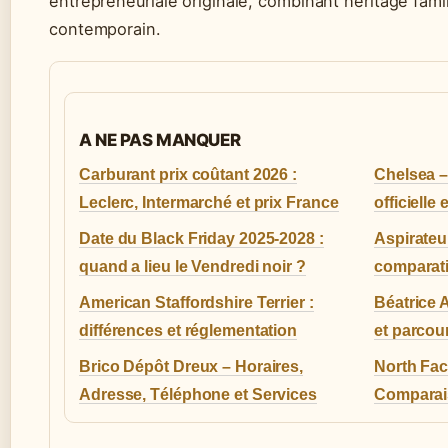
entrepreneuriale originale, combinant héritage famili
contemporain.
A NE PAS MANQUER
Carburant prix coûtant 2026 :
Chelsea –
Leclerc, Intermarché et prix France
officielle
Date du Black Friday 2025-2028 :
Aspirateur
quand a lieu le Vendredi noir ?
comparati
American Staffordshire Terrier :
Béatrice A
différences et réglementation
et parcou
Brico Dépôt Dreux – Horaires,
North Face
Adresse, Téléphone et Services
Comparais