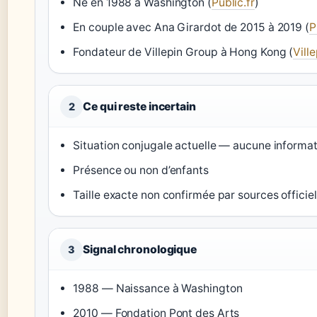
Né en 1988 à Washington (
Public.fr
)
En couple avec Ana Girardot de 2015 à 2019 (
P
Fondateur de Villepin Group à Hong Kong (
Vill
Ce qui reste incertain
2
Situation conjugale actuelle — aucune informat
Présence ou non d’enfants
Taille exacte non confirmée par sources officiel
Signal chronologique
3
1988 — Naissance à Washington
2010 — Fondation Pont des Arts