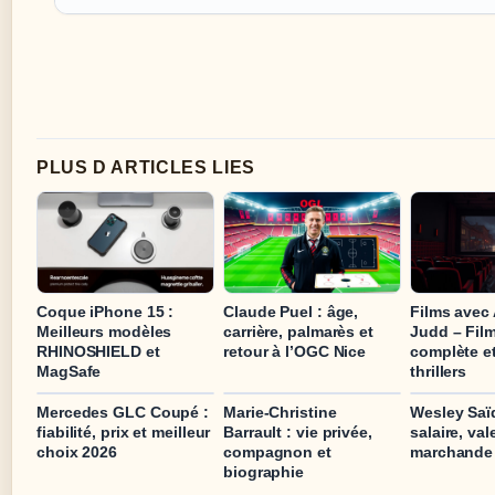
PLUS D ARTICLES LIES
Coque iPhone 15 :
Claude Puel : âge,
Films avec
Meilleurs modèles
carrière, palmarès et
Judd – Fil
RHINOSHIELD et
retour à l’OGC Nice
complète et
MagSafe
thrillers
Mercedes GLC Coupé :
Marie-Christine
Wesley Saïd
fiabilité, prix et meilleur
Barrault : vie privée,
salaire, val
choix 2026
compagnon et
marchande e
biographie