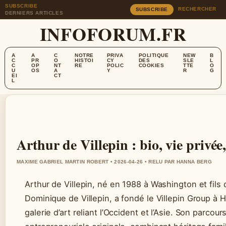
SUBSCRIBE
RECHERCHER
SUBSCRIBE
DERNIERS ARTICLES
INFOFORUM.FR
A
A
C
NOTRE
PRIVA
POLITIQUE
NEW
B
C
PR
O
HISTOI
CY
DES
SLE
L
C
OP
NT
RE
POLIC
COOKIES
TTE
O
U
OS
A
Y
R
G
EI
CT
L
Arthur de Villepin : bio, vie privée,
MAXIME GABRIEL MARTIN ROBERT • 2026-04-26 • RELU PAR HANNA BERG
Arthur de Villepin, né en 1988 à Washington et fils 
Dominique de Villepin, a fondé le Villepin Group à 
galerie d’art reliant l’Occident et l’Asie. Son parcour