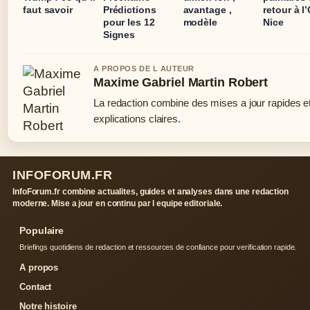
faut savoir
Prédictions
avantage ,
retour à 
pour les 12
modèle
Nice
Signes
A PROPOS DE L AUTEUR
Maxime Gabriel Martin Robert
La redaction combine des mises a jour rapides e
explications claires.
INFOFORUM.FR
InfoForum.fr combine actualites, guides et analyses dans une redaction
moderne. Mise a jour en continu par l equipe editoriale.
Populaire
Briefings quotidiens de redaction et ressources de confiance pour verification rapide.
A propos
Contact
Notre histoire