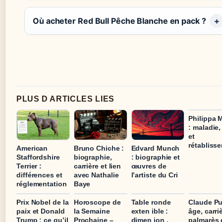
Où acheter Red Bull Pêche Blanche en pack ?
PLUS D ARTICLES LIES
Philippa 
: maladie,
et
rétabliss
American
Bruno Chiche :
Edvard Munch
Staffordshire
biographie,
: biographie et
Terrier :
carrière et lien
œuvres de
différences et
avec Nathalie
l’artiste du Cri
réglementation
Baye
Prix Nobel de la
Horoscope de
Table ronde
Claude Pu
paix et Donald
la Semaine
exten ible :
âge, carri
Trump : ce qu’il
Prochaine –
dimen ion ,
palmarès 