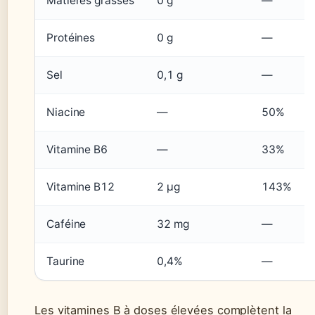
Matières grasses
0 g
—
Protéines
0 g
—
Sel
0,1 g
—
Niacine
—
50%
Vitamine B6
—
33%
Vitamine B12
2 µg
143%
Caféine
32 mg
—
Taurine
0,4%
—
Les vitamines B à doses élevées complètent la