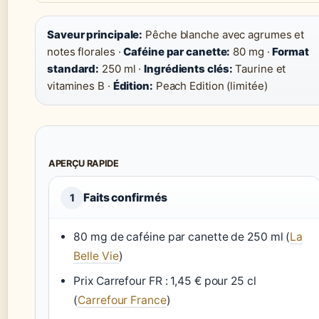
Saveur principale:
Pêche blanche avec agrumes et
notes florales ·
Caféine par canette:
80 mg ·
Format
standard:
250 ml ·
Ingrédients clés:
Taurine et
vitamines B ·
Édition:
Peach Edition (limitée)
APERÇU RAPIDE
Faits confirmés
1
80 mg de caféine par canette de 250 ml (
La
Belle Vie
)
Prix Carrefour FR : 1,45 € pour 25 cl
(
Carrefour France
)