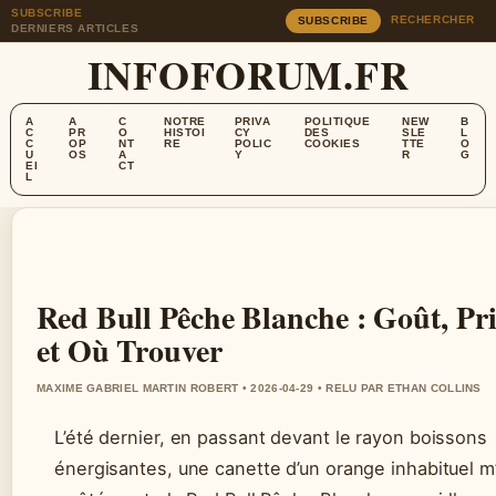
SUBSCRIBE
RECHERCHER
SUBSCRIBE
DERNIERS ARTICLES
INFOFORUM.FR
A
A
C
NOTRE
PRIVA
POLITIQUE
NEW
B
C
PR
O
HISTOI
CY
DES
SLE
L
C
OP
NT
RE
POLIC
COOKIES
TTE
O
U
OS
A
Y
R
G
EI
CT
L
Red Bull Pêche Blanche : Goût, Pr
et Où Trouver
MAXIME GABRIEL MARTIN ROBERT • 2026-04-29 • RELU PAR ETHAN COLLINS
L’été dernier, en passant devant le rayon boissons
énergisantes, une canette d’un orange inhabituel m