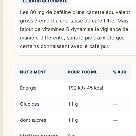
LE RATIO QUI COMPTE
Les 80 mg de caféine d’une canette équivalent
grossièrement à une tasse de café filtre. Mais
l’ajout de vitamines B dynamise la vigilance de
manière différente, sans le pic d’anxiété que
certains connaissent avec le café pur.
NUTRIMENT
POUR 100 ML
% AJR
Énergie
192 kJ / 45 kcal
—
Glucides
11 g
—
dont sucres
11 g
—