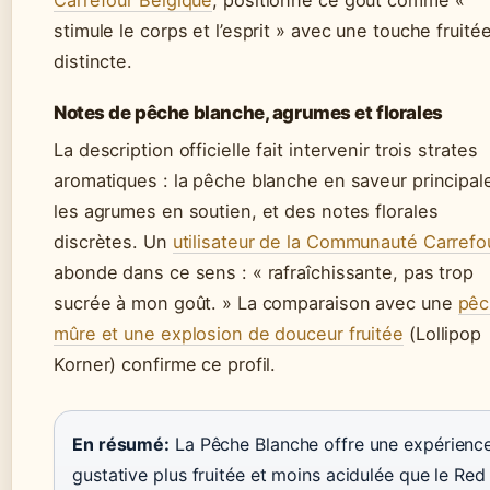
Carrefour Belgique
, positionne ce goût comme «
stimule le corps et l’esprit » avec une touche fruité
distincte.
Notes de pêche blanche, agrumes et florales
La description officielle fait intervenir trois strates
aromatiques : la pêche blanche en saveur principal
les agrumes en soutien, et des notes florales
discrètes. Un
utilisateur de la Communauté Carrefo
abonde dans ce sens : « rafraîchissante, pas trop
sucrée à mon goût. » La comparaison avec une
pêc
mûre et une explosion de douceur fruitée
(Lollipop
Korner) confirme ce profil.
En résumé:
La Pêche Blanche offre une expérienc
gustative plus fruitée et moins acidulée que le Red