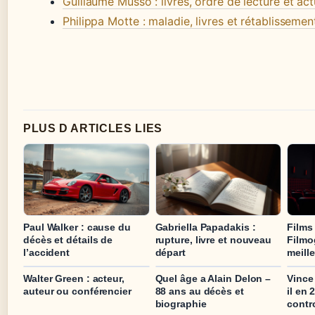
Guillaume Musso : livres, ordre de lecture et act
Philippa Motte : maladie, livres et rétablissemen
PLUS D ARTICLES LIES
Paul Walker : cause du
Gabriella Papadakis :
Films
décès et détails de
rupture, livre et nouveau
Filmo
l’accident
départ
meille
Walter Green : acteur,
Quel âge a Alain Delon –
Vince
auteur ou conférencier
88 ans au décès et
il en 
biographie
contr