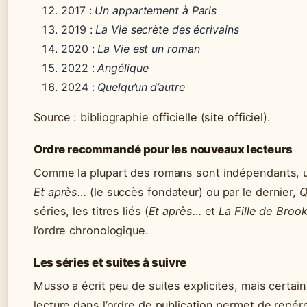
2017 :
Un appartement à Paris
2019 :
La Vie secrète des écrivains
2020 :
La Vie est un roman
2022 :
Angélique
2024 :
Quelqu’un d’autre
Source : bibliographie officielle (site officiel).
Ordre recommandé pour les nouveaux lecteurs
Comme la plupart des romans sont indépendants, 
Et après…
(le succès fondateur) ou par le dernier,
Q
séries, les titres liés (
Et après…
et
La Fille de Broo
l’ordre chronologique.
Les séries et suites à suivre
Musso a écrit peu de suites explicites, mais certa
lecture dans l’ordre de publication permet de repére