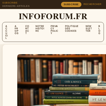
SUBSCRIBE
RECHERCHER
SUBSCRIBE
DERNIERS ARTICLES
INFOFORUM.FR
A
A
CO
NOTRE
PRIVA
POLITIQUE
NEW
B
C
PR
NT
HISTOI
CY
DES
SLET
L
C
OP
AC
RE
POLIC
COOKIES
TER
O
U
OS
T
Y
G
EI
L