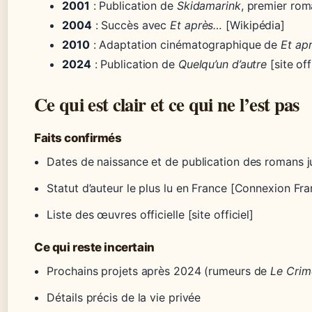
2001
: Publication de
Skidamarink
, premier roma
2004
: Succès avec
Et après…
[Wikipédia]
2010
: Adaptation cinématographique de
Et ap
2024
: Publication de
Quelqu’un d’autre
[site off
Ce qui est clair et ce qui ne l’est pas
Faits confirmés
Dates de naissance et de publication des romans ju
Statut d’auteur le plus lu en France [Connexion Fr
Liste des œuvres officielle [site officiel]
Ce qui reste incertain
Prochains projets après 2024 (rumeurs de
Le Crim
Détails précis de la vie privée