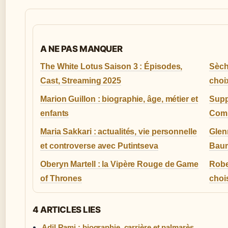
A NE PAS MANQUER
The White Lotus Saison 3 : Épisodes,
Sèch
Cast, Streaming 2025
choi
Marion Guillon : biographie, âge, métier et
Supp
enfants
Comp
Maria Sakkari : actualités, vie personnelle
Glenn
et controverse avec Putintseva
Baum
Oberyn Martell : la Vipère Rouge de Game
Robe
of Thrones
chois
4 ARTICLES LIES
Adil Rami : biographie, carrière et palmarès