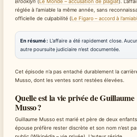
Brooklyn
(
Le Monde – accusation de plagiat
). L’affa
réglée à l’amiable la même année, sans reconnaiss
officielle de culpabilité (
Le Figaro – accord à l’amiab
En résumé :
L’affaire a été rapidement close. Aucu
autre poursuite judiciaire n’est documentée.
Cet épisode n’a pas entaché durablement la carrièr
Musso, dont les ventes sont restées élevées.
Quelle est la vie privée de Guillaume
Musso ?
Guillaume Musso est marié et père de deux enfants
épouse préfère rester discrète et son nom n’est p
public (Wikipédia – vie privée). L’auteur réside