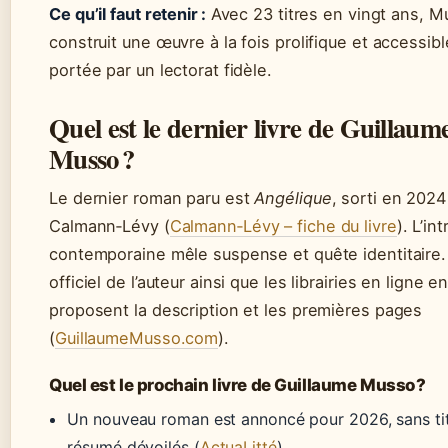
Ce qu’il faut retenir :
Avec 23 titres en vingt ans, M
construit une œuvre à la fois prolifique et accessibl
portée par un lectorat fidèle.
Quel est le dernier livre de Guillaum
Musso ?
Le dernier roman paru est
Angélique
, sorti en 202
Calmann‑Lévy (
Calmann‑Lévy – fiche du livre
). L’in
contemporaine mêle suspense et quête identitaire. 
officiel de l’auteur ainsi que les librairies en ligne e
proposent la description et les premières pages
(
GuillaumeMusso.com
).
Quel est le prochain livre de Guillaume Musso ?
Un nouveau roman est annoncé pour 2026, sans tit
résumé dévoilés (
ActuaLitté
).