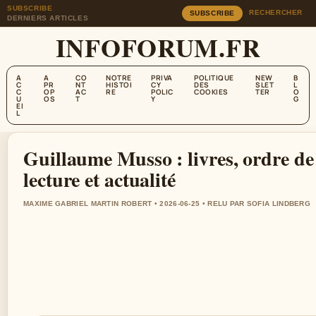
SUBSCRIBE
RECHERCHER
SUBSCRIBE
DERNIERS ARTICLES
INFOFORUM.FR
A
A
CO
NOTRE
PRIVA
POLITIQUE
NEW
B
C
PR
NT
HISTOI
CY
DES
SLET
L
C
OP
AC
RE
POLIC
COOKIES
TER
O
U
OS
T
Y
G
EI
L
Guillaume Musso : livres, ordre de
lecture et actualité
MAXIME GABRIEL MARTIN ROBERT • 2026-06-25 • RELU PAR SOFIA LINDBERG