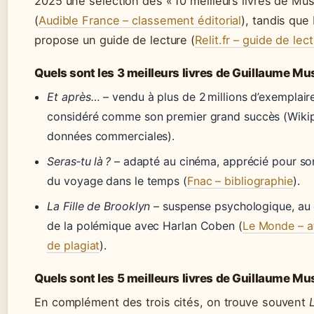
2025 une sélection des « 10 meilleurs livres de Mu
(
Audible France – classement éditorial
), tandis que R
propose un guide de lecture (
Relit.fr – guide de lec
Quels sont les 3 meilleurs livres de Guillaume Mu
Et après…
– vendu à plus de 2 millions d’exemplair
considéré comme son premier grand succès (Wikip
données commerciales).
Seras‑tu là ?
– adapté au cinéma, apprécié pour s
du voyage dans le temps (
Fnac – bibliographie
).
La Fille de Brooklyn
– suspense psychologique, au
de la polémique avec Harlan Coben (
Le Monde – af
de plagiat
).
Quels sont les 5 meilleurs livres de Guillaume Mu
En complément des trois cités, on trouve souvent