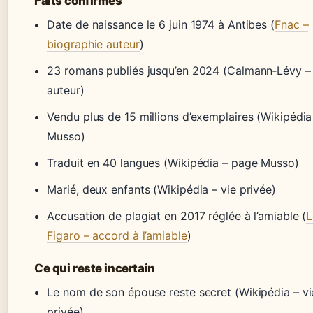
Faits confirmés
Date de naissance le 6 juin 1974 à Antibes (
Fnac –
biographie auteur
)
23 romans publiés jusqu’en 2024 (Calmann‑Lévy – 
auteur)
Vendu plus de 15 millions d’exemplaires (Wikipédi
Musso)
Traduit en 40 langues (Wikipédia – page Musso)
Marié, deux enfants (Wikipédia – vie privée)
Accusation de plagiat en 2017 réglée à l’amiable (
L
Figaro – accord à l’amiable
)
Ce qui reste incertain
Le nom de son épouse reste secret (Wikipédia – vi
privée)