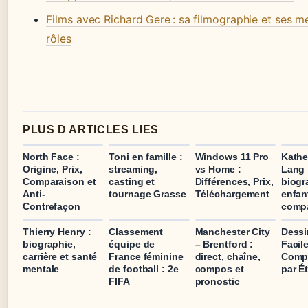
Films avec Richard Gere : sa filmographie et ses me
rôles
PLUS D ARTICLES LIES
North Face :
Toni en famille :
Windows 11 Pro
Kathe
Origine, Prix,
streaming,
vs Home :
Lang 
Comparaison et
casting et
Différences, Prix,
biogr
Anti-
tournage Grasse
Téléchargement
enfant
Contrefaçon
comp
Thierry Henry :
Classement
Manchester City
Dessi
biographie,
équipe de
– Brentford :
Facile
carrière et santé
France féminine
direct, chaîne,
Compl
mentale
de football : 2e
compos et
par É
FIFA
pronostic