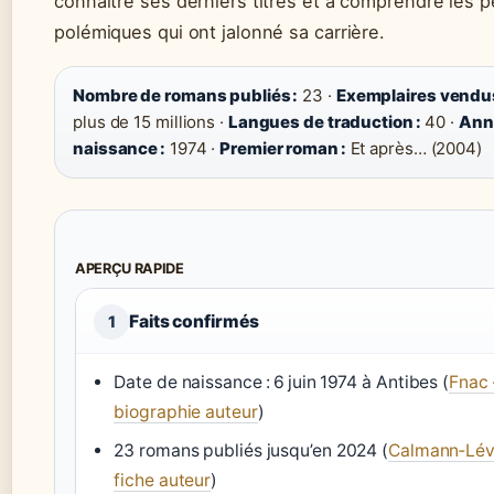
connaître ses derniers titres et à comprendre les p
polémiques qui ont jalonné sa carrière.
Nombre de romans publiés :
23 ·
Exemplaires vendus
plus de 15 millions ·
Langues de traduction :
40 ·
Ann
naissance :
1974 ·
Premier roman :
Et après… (2004)
APERÇU RAPIDE
Faits confirmés
1
Date de naissance : 6 juin 1974 à Antibes (
Fnac 
biographie auteur
)
23 romans publiés jusqu’en 2024 (
Calmann‑Lév
fiche auteur
)