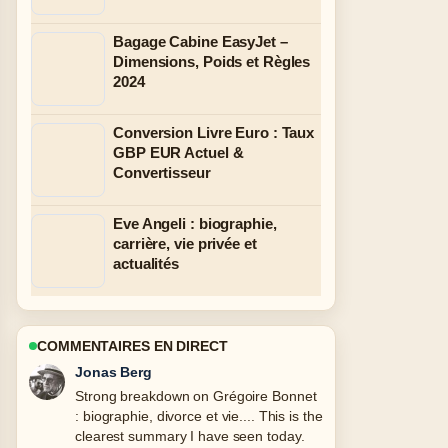
Bagage Cabine EasyJet –
Dimensions, Poids et Règles
2024
Conversion Livre Euro : Taux
GBP EUR Actuel &
Convertisseur
Eve Angeli : biographie,
carrière, vie privée et
actualités
COMMENTAIRES EN DIRECT
Maya Linden
Following Yvette Horner : biographie et
carrière closely - appreciate the
balanced tone here.