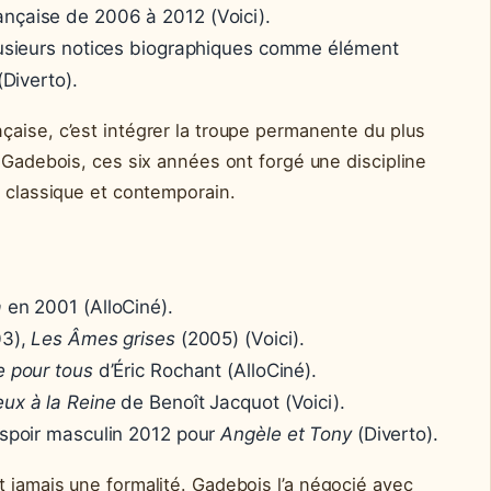
nçaise de 2006 à 2012 (Voici).
plusieurs notices biographiques comme élément
(Diverto).
aise, c’est intégrer la troupe permanente du plus
r Gadebois, ces six années ont forgé une discipline
s classique et contemporain.
a
en 2001 (AlloCiné).
3),
Les Âmes grises
(2005) (Voici).
e pour tous
d’Éric Rochant (AlloCiné).
ux à la Reine
de Benoît Jacquot (Voici).
espoir masculin 2012 pour
Angèle et Tony
(Diverto).
 jamais une formalité. Gadebois l’a négocié avec