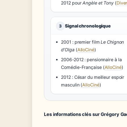
2012 pour
Angèle et Tony
(
Dive
Signal chronologique
3
2001 : premier film
Le Chignon
d’Olga
(
AlloCiné
)
2006-2012 : pensionnaire à la
Comédie-Française (
AlloCiné
)
2012 : César du meilleur espoir
masculin (
AlloCiné
)
Les informations clés sur Grégory Ga