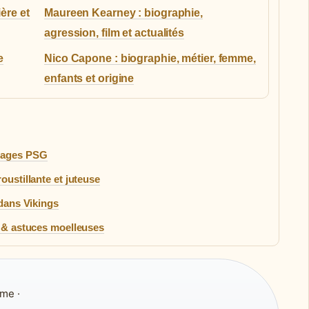
ère et
Maureen Kearney : biographie,
agression, film et actualités
e
Nico Capone : biographie, métier, femme,
enfants et origine
mmages PSG
oustillante et juteuse
 dans Vikings
c & astuces moelleuses
me ·