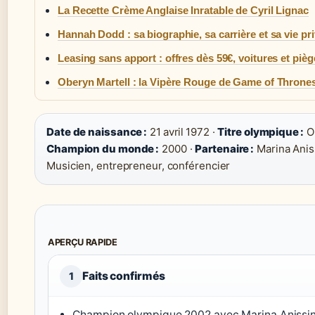
La Recette Crème Anglaise Inratable de Cyril Lignac
Hannah Dodd : sa biographie, sa carrière et sa vie pr
Leasing sans apport : offres dès 59€, voitures et pièg
Oberyn Martell : la Vipère Rouge de Game of Throne
Date de naissance :
21 avril 1972 ·
Titre olympique :
Or
Champion du monde :
2000 ·
Partenaire :
Marina Anis
Musicien, entrepreneur, conférencier
APERÇU RAPIDE
Faits confirmés
1
Champion olympique 2002 avec Marina Anissin