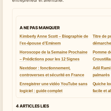
entrepreneur et aventurier.
A NE PAS MANQUER
Kimberly Anne Scott – Biographie de
Titre de pr
l’ex-épouse d’Eminem
démarch
Horoscope de la Semaine Prochaine
Pomme de 
– Prédictions pour les 12 Signes
Croustilla
Nextdoor : fonctionnement,
Adil Rami 
controverses et sécurité en France
palmarès
Enregistrer une vidéo YouTube sans
Quiche lor
logiciel : guide complet
facile et a
4 ARTICLES LIES