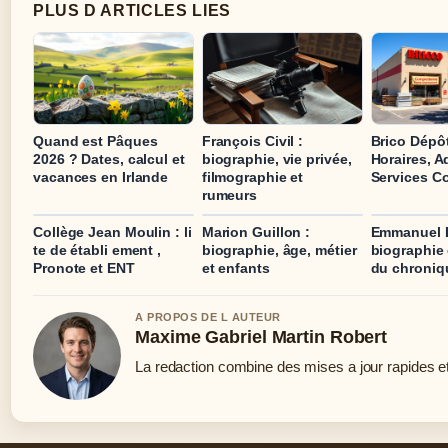
PLUS D ARTICLES LIES
Quand est Pâques
François Civil :
Brico Dépôt
2026 ? Dates, calcul et
biographie, vie privée,
Horaires, A
vacances en Irlande
filmographie et
Services C
rumeurs
Collège Jean Moulin : li
Marion Guillon :
Emmanuel L
te de établi ement ,
biographie, âge, métier
biographie 
Pronote et ENT
et enfants
du chroniq
A PROPOS DE L AUTEUR
Maxime Gabriel Martin Robert
La redaction combine des mises a jour rapides et 