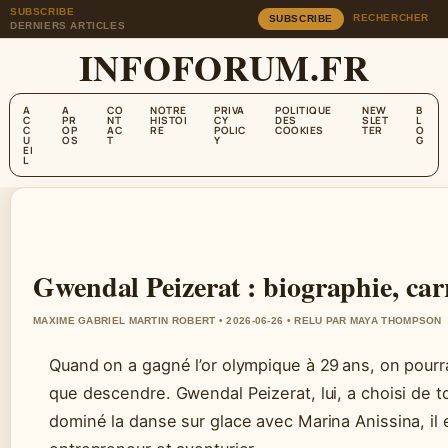
SUBSCRIBE
RECHERCHER
SUBSCRIBE
DERNIERS ARTICLES
INFOFORUM.FR
A
A
CO
NOTRE
PRIVA
POLITIQUE
NEW
B
C
PR
NT
HISTOI
CY
DES
SLET
L
C
OP
AC
RE
POLIC
COOKIES
TER
O
U
OS
T
Y
G
EI
L
Gwendal Peizerat : biographie, carr
MAXIME GABRIEL MARTIN ROBERT • 2026-06-26 • RELU PAR MAYA THOMPSON
Quand on a gagné l’or olympique à 29 ans, on pourra
que descendre. Gwendal Peizerat, lui, a choisi de to
dominé la danse sur glace avec Marina Anissina, il